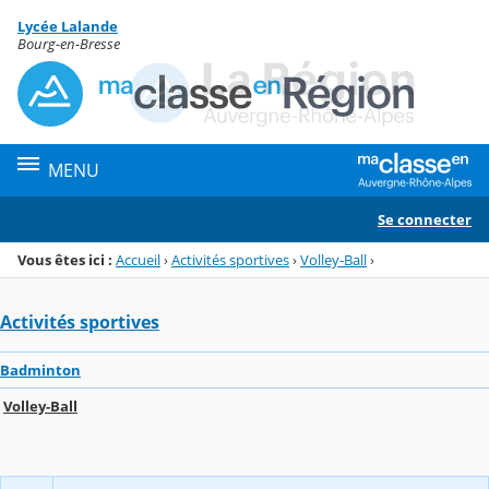
Panneau de gestion des cookies
Lycée Lalande
Menu de la rubrique
Contenu
Bourg-en-Bresse
MENU
Se connecter
Vous êtes ici :
Accueil
›
Activités sportives
›
Volley-Ball
›
Activités sportives
Badminton
Volley-Ball