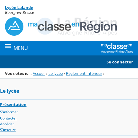
Panneau de gestion des cookies
Lycée Lalande
Menu de la rubrique
Contenu
Bourg-en-Bresse
MENU
Se connecter
Vous êtes ici :
Accueil
›
Le lycée
›
Règlement intérieur
›
Le lycée
Présentation
S'informer
Contacter
Accéder
S'inscrire