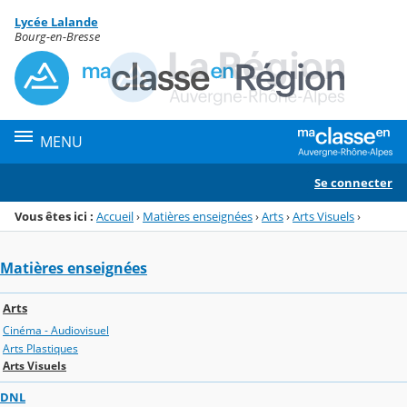
Panneau de gestion des cookies
Lycée Lalande
Menu de la rubrique
Contenu
Bourg-en-Bresse
MENU
Se connecter
Vous êtes ici :
Accueil
›
Matières enseignées
›
Arts
›
Arts Visuels
›
Matières enseignées
Arts
Cinéma - Audiovisuel
Arts Plastiques
Arts Visuels
DNL