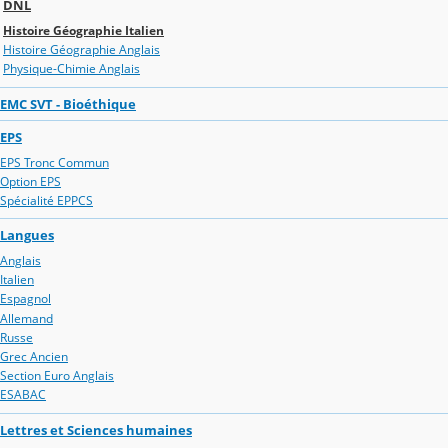
DNL
Histoire Géographie Italien
Histoire Géographie Anglais
Physique-Chimie Anglais
EMC SVT - Bioéthique
EPS
EPS Tronc Commun
Option EPS
Spécialité EPPCS
Langues
Anglais
Italien
Espagnol
Allemand
Russe
Grec Ancien
Section Euro Anglais
ESABAC
Lettres et Sciences humaines