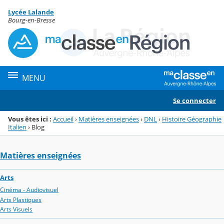
Panneau de gestion des cookies
Lycée Lalande
Menu de la rubrique
Contenu
Bourg-en-Bresse
MENU
Se connecter
Vous êtes ici :
Accueil
›
Matières enseignées
›
DNL
›
Histoire Géographie
Italien
›
Blog
Matières enseignées
Arts
Cinéma - Audiovisuel
Arts Plastiques
Arts Visuels