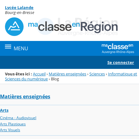
Panneau de gestion des cookies
Lycée Lalande
Menu de la rubrique
Contenu
Bourg-en-Bresse
MENU
Se connecter
Vous êtes ici :
Accueil
›
Matières enseignées
›
Sciences
›
Informatique et
Sciences du numérique
›
Blog
Matières enseignées
Arts
Cinéma - Audiovisuel
Arts Plastiques
Arts Visuels