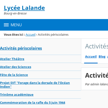
Panneau de gestion des cookies
Lycée Lalande
Menu de la rubrique
Contenu
Bourg-en-Bresse
MENU
Vous êtes ici :
Accueil
›
Activités périscolaires
Activité
Activités périscolaires
Accueil
Blog
Atelier Théâtre
Atelier des Sciences
Activit
Fête de la Science
Projet SVT "Forage dans la dorsale de l'Océan
Par admin lalande
Indien"
Trinôme académique
Commémoration de la rafle du 5 juin 1944