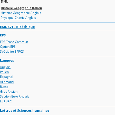
DNL
Histoire Géographie Italien
Histoire Géographie Anglais
Physique-Chimie Anglais
EMC SVT - Bioéthique
EPS
EPS Tronc Commun
Option EPS
Spécialité EPPCS
Langues
Anglais
Italien
Espagnol
Allemand
Russe
Grec Ancien
Section Euro Anglais
ESABAC
Lettres et Sciences humaines