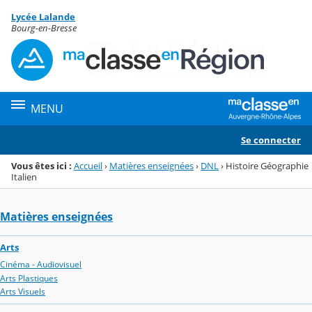
Panneau de gestion des cookies
Lycée Lalande
Menu de la rubrique
Contenu
Bourg-en-Bresse
MENU
Se connecter
Vous êtes ici :
Accueil
›
Matières enseignées
›
DNL
›
Histoire Géographie
Italien
Matières enseignées
Arts
Cinéma - Audiovisuel
Arts Plastiques
Arts Visuels