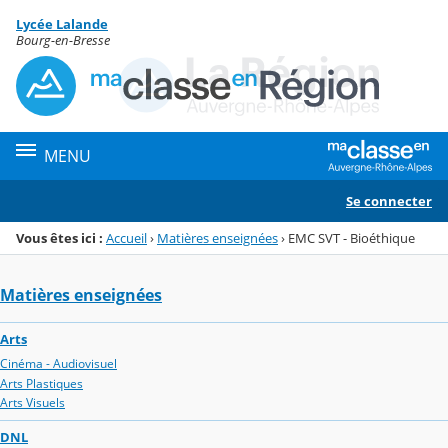
Panneau de gestion des cookies
Lycée Lalande
Menu de la rubrique
Contenu
Bourg-en-Bresse
MENU
Se connecter
Vous êtes ici :
Accueil
›
Matières enseignées
›
EMC SVT - Bioéthique
Matières enseignées
Arts
Cinéma - Audiovisuel
Arts Plastiques
Arts Visuels
DNL