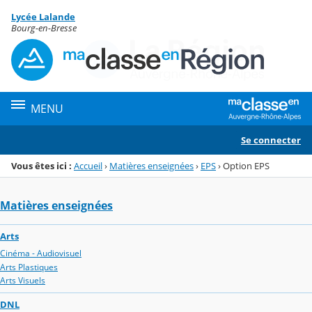
Panneau de gestion des cookies
Lycée Lalande
Menu de la rubrique
Contenu
Bourg-en-Bresse
MENU
Se connecter
Vous êtes ici :
Accueil
›
Matières enseignées
›
EPS
›
Option EPS
Matières enseignées
Arts
Cinéma - Audiovisuel
Arts Plastiques
Arts Visuels
DNL