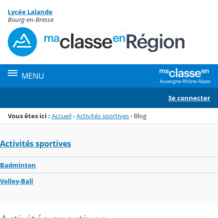
Panneau de gestion des cookies
Lycée Lalande
Menu de la rubrique
Contenu
Bourg-en-Bresse
MENU
Se connecter
Vous êtes ici :
Accueil
›
Activités sportives
›
Blog
Activités sportives
Badminton
Volley-Ball