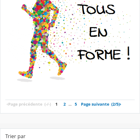
‹
Page précédente
(-/-)
1
2
…
5
Page suivante
(2/5)
›
Trier par