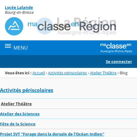
Panneau de gestion des cookies
Lycée Lalande
Menu de la rubrique
Contenu
Bourg-en-Bresse
MENU
Se connecter
Vous êtes ici :
Accueil
›
Activités périscolaires
›
Atelier Théâtre
›
Blog
Activités périscolaires
Atelier Théâtre
Atelier des Sciences
Fête de la Science
Projet SVT "Forage dans la dorsale de l'Océan Indien"