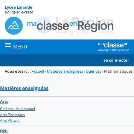
Panneau de gestion des cookies
Lycée Lalande
Menu de la rubrique
Contenu
Bourg-en-Bresse
MENU
Se connecter
Vous êtes ici :
Accueil
›
Matières enseignées
›
Sciences
›
Mathématiques
Matières enseignées
Arts
Cinéma - Audiovisuel
Arts Plastiques
Arts Visuels
DNL