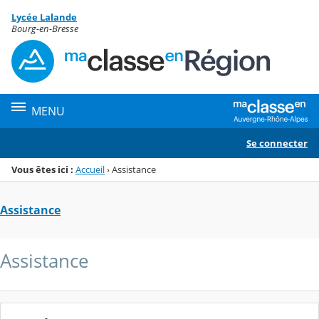
Panneau de gestion des cookies
Lycée Lalande
Menu de la rubrique
Contenu
Bourg-en-Bresse
MENU
Se connecter
Vous êtes ici :
Accueil
›
Assistance
Assistance
Assistance