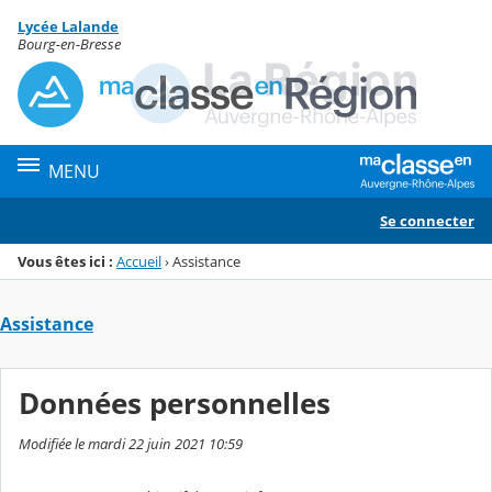
Panneau de gestion des cookies
Lycée Lalande
Menu de la rubrique
Contenu
Bourg-en-Bresse
MENU
Se connecter
Vous êtes ici :
Accueil
›
Assistance
Assistance
Données personnelles
Modifiée le mardi 22 juin 2021 10:59