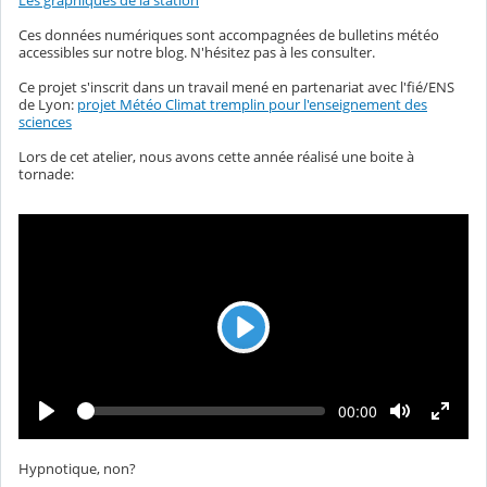
Les graphiques de la station
Ces données numériques sont accompagnées de bulletins météo
accessibles sur notre blog. N'hésitez pas à les consulter.
Ce projet s'inscrit dans un travail mené en partenariat avec l'fié/ENS
de Lyon:
projet Météo Climat tremplin pour l'enseignement des
sciences
Lors de cet atelier, nous avons cette année réalisé une boite à
tornade:
L
e
c
L
T
00:00
t
e
e
c
m
u
t
p
u
r
Hypnotique, non?
s
r