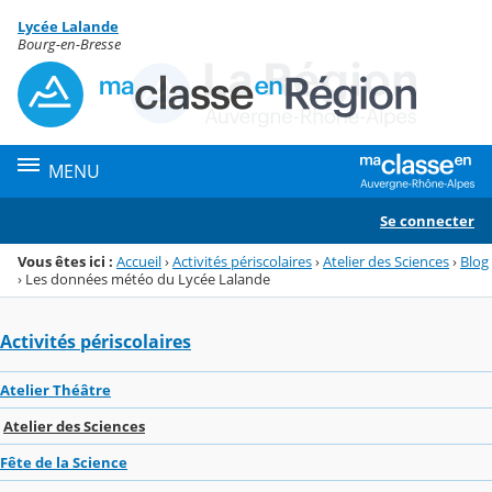
Panneau de gestion des cookies
Lycée Lalande
Menu de la rubrique
Contenu
Bourg-en-Bresse
MENU
Se connecter
Vous êtes ici :
Accueil
›
Activités périscolaires
›
Atelier des Sciences
›
Blog
›
Les données météo du Lycée Lalande
Activités périscolaires
Atelier Théâtre
Atelier des Sciences
Fête de la Science