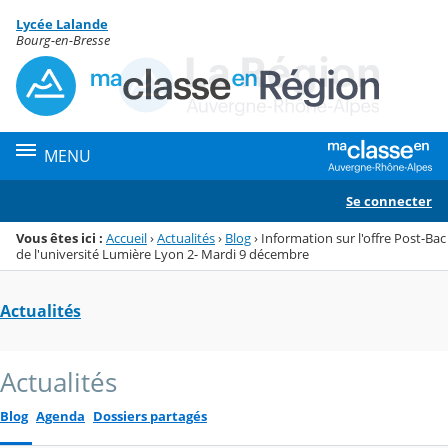
Panneau de gestion des cookies
Lycée Lalande
Menu de la rubrique
Contenu
Bourg-en-Bresse
MENU
Se connecter
Vous êtes ici :
Accueil
›
Actualités
›
Blog
›
Information sur l'offre Post-Bac
de l'université Lumière Lyon 2- Mardi 9 décembre
Actualités
Actualités
Blog
Agenda
Dossiers partagés