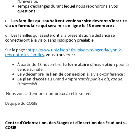
l’Université,
Temps d’échanges durant lequel nous répondrons à vos
questions
o
Les familles qui souhaitent venir sur site devront s’inscrire
via un formulaire qui sera mis en ligne le 13 novembre ;
o
Les familles qui assisteront à la présentation à distance se
connecteront à la visio,
sans inscription préalable.
Sur la page :
https://www.univ-lyon2.fr/universite/agenda/lyon-2-
rencontre-les-familles
,
vous trouverez :
À partir du 13 novembre,
le formulaire d’inscription
pour la
venue sur site ;
Le 9 décembre,
le lien de connexion
à la visio-conférence ;
Le plan d’accès
au Grand Amphi
(entrée par le 4 bis, rue de
l’Université).
Nous vous attendons nombreux à cette soirée.
L’équipe du COSIE
Centre d’Orientation, des Stages et d’lnsertion des Etudiants -
COSIE