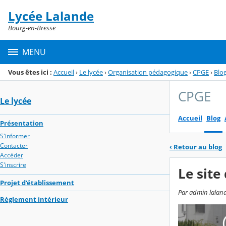
Panneau de gestion des cookies
Lycée Lalande
Menu de la rubrique
Contenu
Bourg-en-Bresse
MENU
Vous êtes ici :
Accueil
›
Le lycée
›
Organisation pédagogique
›
CPGE
›
Blo
CPGE
Le lycée
Accueil
Blog
Présentation
S'informer
Contacter
‹
Retour au blog
Accéder
S'inscrire
Le site
Projet d'établissement
Par admin laland
Règlement intérieur