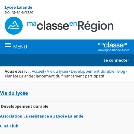
Panneau de gestion des cookies
Lycée Lalande
Menu de la rubrique
Contenu
Bourg-en-Bresse
MENU
Se connecter
Vous êtes ici :
Accueil
›
Vie du lycée
›
Développement durable
›
Blog
›
Planète Lalande : lancement du financement participatif
Vie du lycée
Développement durable
Association La résistance au Lycée Lalande
Ciné Club