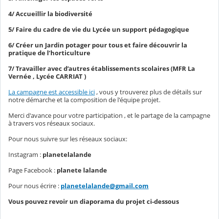
4/ Accueillir la biodiversité
5/ Faire du cadre de vie du Lycée un support pédagogique
6/ Créer un Jardin potager pour tous et faire découvrir la
pratique de l’horticulture
7/ Travailler avec d’autres établissements scolaires (MFR La
Vernée , Lycée CARRIAT )
La campagne est accessible ici
, vous y trouverez plus de détails sur
notre démarche et la composition de l'équipe projet.
Merci d'avance pour votre participation , et le partage de la campagne
à travers vos réseaux sociaux.
Pour nous suivre sur les réseaux sociaux:
Instagram :
planetelalande
Page Facebook :
planete lalande
Pour nous écrire :
planetelalande@gmail.com
Vous pouvez revoir un diaporama du projet ci-dessous