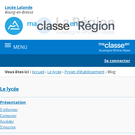
Panneau de gestion des cookies
Lycée Lalande
Menu de la rubrique
Contenu
Bourg-en-Bresse
MENU
Se connecter
Vous êtes ici :
Accueil
›
Le lycée
›
Projet d'établissement
›
Blog
Le lycée
Présentation
S'informer
Contacter
Accéder
S'inscrire