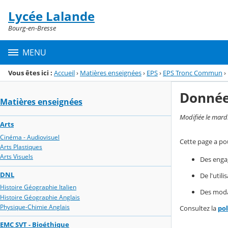
Panneau de gestion des cookies
Lycée Lalande
Menu de la rubrique
Contenu
Bourg-en-Bresse
MENU
Vous êtes ici :
Accueil
›
Matières enseignées
›
EPS
›
EPS Tronc Commun
›
Donnée
Matières enseignées
Modifiée le mard
Arts
Cinéma - Audiovisuel
Cette page a pou
Arts Plastiques
Arts Visuels
Des enga
DNL
De l'util
Histoire Géographie Italien
Des modal
Histoire Géographie Anglais
Physique-Chimie Anglais
Consultez la
po
EMC SVT - Bioéthique