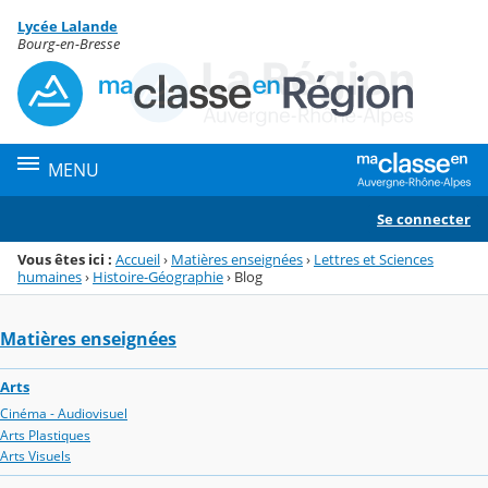
Panneau de gestion des cookies
Lycée Lalande
Menu de la rubrique
Contenu
Bourg-en-Bresse
MENU
Se connecter
Vous êtes ici :
Accueil
›
Matières enseignées
›
Lettres et Sciences
humaines
›
Histoire-Géographie
›
Blog
Matières enseignées
Arts
Cinéma - Audiovisuel
Arts Plastiques
Arts Visuels