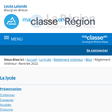
Panneau de gestion des cookies
Lycée Lalande
Menu de la rubrique
Contenu
Bourg-en-Bresse
MENU
Se connecter
Vous êtes ici :
Accueil
›
Le lycée
›
Règlement intérieur
›
Blog
›
Règlement
intérieur- Rentrée 2022
Le lycée
Présentation
S'informer
Contacter
Accéder
S'inscrire