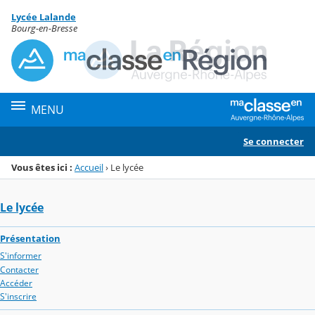
Panneau de gestion des cookies
Lycée Lalande
Menu de la rubrique
Contenu
Bourg-en-Bresse
MENU
Se connecter
Vous êtes ici :
Accueil
›
Le lycée
Le lycée
Présentation
S'informer
Contacter
Accéder
S'inscrire