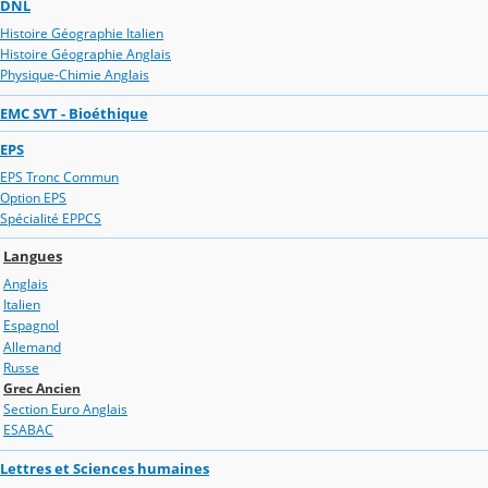
DNL
Histoire Géographie Italien
Histoire Géographie Anglais
Physique-Chimie Anglais
EMC SVT - Bioéthique
EPS
EPS Tronc Commun
Option EPS
Spécialité EPPCS
Langues
Anglais
Italien
Espagnol
Allemand
Russe
Grec Ancien
Section Euro Anglais
ESABAC
Lettres et Sciences humaines