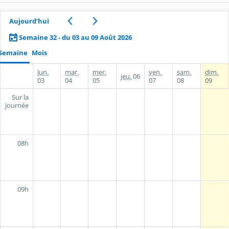
Aujourd’hui
Semaine 32 - du 03 au 09 Août 2026
Semaine
Mois
lun.
mar.
mer.
ven.
sam.
dim.
jeu.
06
03
04
05
07
08
09
Sur la
journée
08h
09h