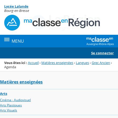
Panneau de gestion des cookies
Lycée Lalande
Menu de la rubrique
Contenu
Bourg-en-Bresse
MENU
Se connecter
Vous êtes ici :
Accueil
›
Matières enseignées
›
Langues
›
Grec Ancien
›
Agenda
Matières enseignées
Arts
Cinéma - Audiovisuel
Arts Plastiques
Arts Visuels