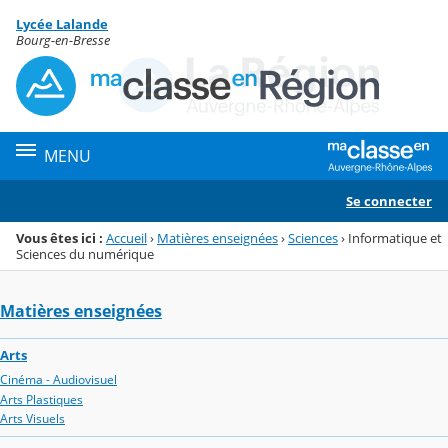
Panneau de gestion des cookies
Lycée Lalande
Menu de la rubrique
Contenu
Bourg-en-Bresse
MENU
Se connecter
Vous êtes ici :
Accueil
›
Matières enseignées
›
Sciences
›
Informatique et
Sciences du numérique
Matières enseignées
Arts
Cinéma - Audiovisuel
Arts Plastiques
Arts Visuels